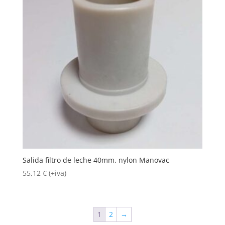
Salida filtro de leche 40mm. nylon Manovac
55,12
€
(+iva)
1
2
→