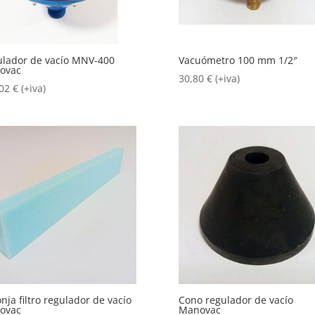
lador de vacío MNV-400
Vacuómetro 100 mm 1/2″
ovac
30,80
€
(+iva)
,02
€
(+iva)
nja filtro regulador de vacío
Cono regulador de vacío
ovac
Manovac