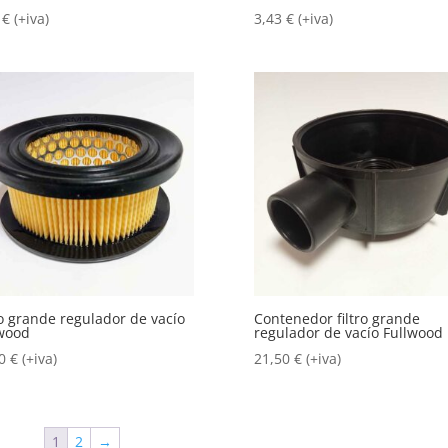
7
€
(+iva)
3,43
€
(+iva)
ro grande regulador de vacío
Contenedor filtro grande
wood
regulador de vacío Fullwood
00
€
(+iva)
21,50
€
(+iva)
1
2
→