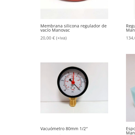
Membrana silicona regulador de
Regu
vacío Manovac
Man
20,00
€
(+iva)
134
Vacuómetro 80mm 1/2″
Espo
Man