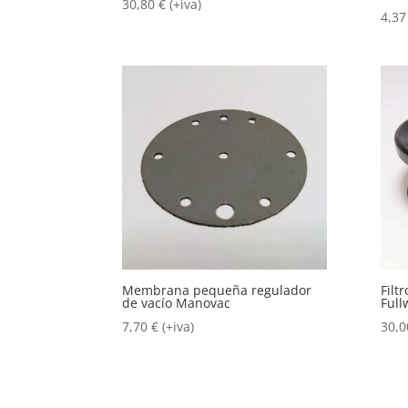
30,80
€
(+iva)
4,3
Membrana pequeña regulador
Filt
de vacío Manovac
Full
7,70
€
(+iva)
30,