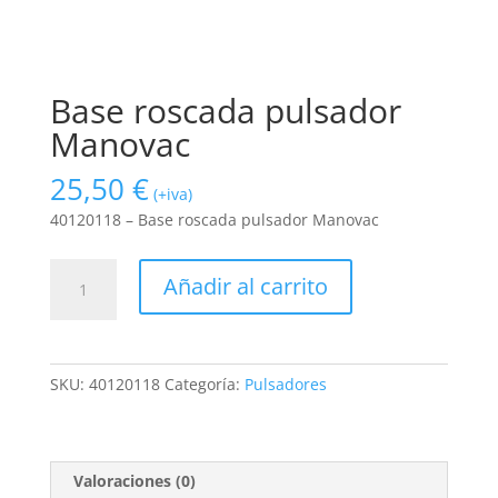
Base roscada pulsador
Manovac
25,50
€
(+iva)
40120118 – Base roscada pulsador Manovac
Base
Añadir al carrito
roscada
pulsador
Manovac
cantidad
SKU:
40120118
Categoría:
Pulsadores
Valoraciones (0)