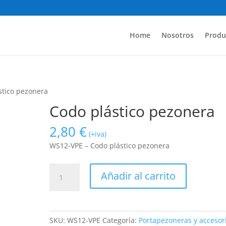
Home
Nosotros
Produ
stico pezonera
Codo plástico pezonera
2,80
€
(+iva)
WS12-VPE – Codo plástico pezonera
Codo
Añadir al carrito
plástico
pezonera
cantidad
SKU:
WS12-VPE
Categoría:
Portapezoneras y accesor