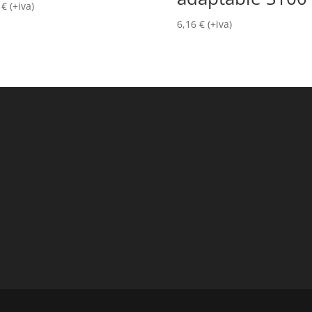
0
€
(+iva)
6,16
€
(+iva)