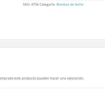
leche
SKU:
4736
Categoría:
Bombas de leche
Alfa
PLMP37
cantidad
comprado este producto pueden hacer una valoración.