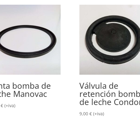
nta bomba de
Válvula de
che Manovac
retención bom
de leche Condo
0
€
(+iva)
9,00
€
(+iva)