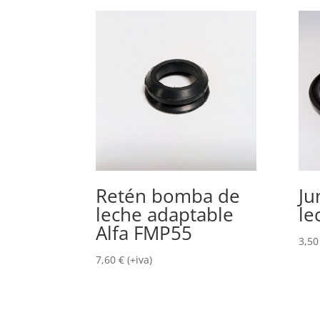
Retén bomba de
Ju
leche adaptable
le
Alfa FMP55
3,5
7,60
€
(+iva)