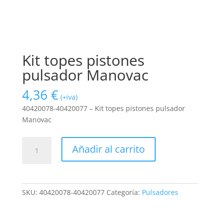
Kit topes pistones
pulsador Manovac
4,36
€
(+iva)
40420078-40420077 – Kit topes pistones pulsador
Manovac
Kit
Añadir al carrito
topes
pistones
pulsador
Manovac
SKU:
40420078-40420077
Categoría:
Pulsadores
cantidad