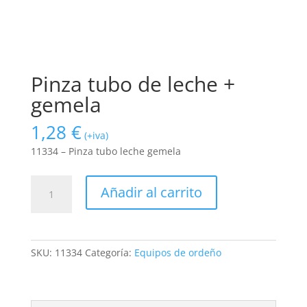
Pinza tubo de leche +
gemela
1,28
€
(+iva)
11334 – Pinza tubo leche gemela
Pinza
Añadir al carrito
tubo
de
leche
+
SKU:
11334
Categoría:
Equipos de ordeño
gemela
cantidad