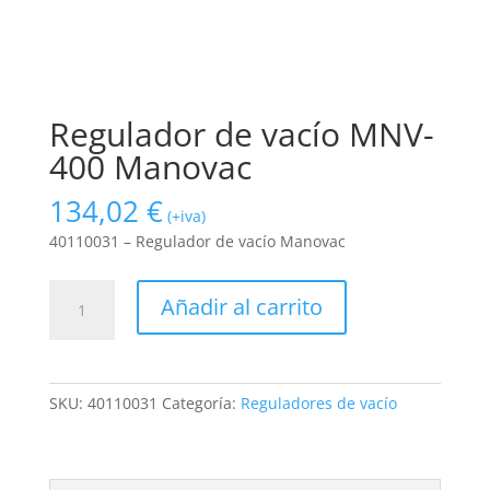
Regulador de vacío MNV-
400 Manovac
134,02
€
(+iva)
40110031 – Regulador de vacío Manovac
Regulador
Añadir al carrito
de
vacío
MNV-
400
SKU:
40110031
Categoría:
Reguladores de vacío
Manovac
cantidad