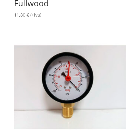
Fullwood
11,80
€
(+iva)